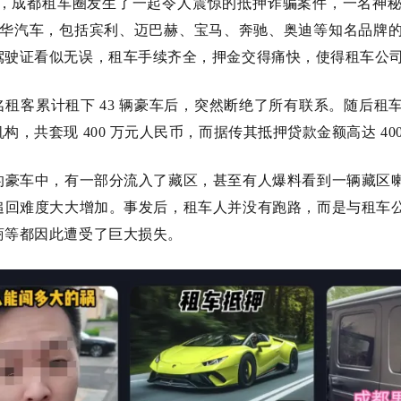
 3 月，成都租车圈发生了一起令人震惊的抵押诈骗案件，一名
辆豪华汽车，包括宾利、迈巴赫、宝马、奔驰、奥迪等知名品牌的
驾驶证看似无误，租车手续齐全，押金交得痛快，使得租车公
名租客累计租下
43 辆豪车后，突然断绝了所有联系。随后
构，共套现 400 万元人民币，而据传其抵押贷款金额高达 400
的豪车中，有一部分流入了藏区，甚至有人爆料看到一辆藏区
追回难度大大增加。事发后，租车人并没有跑路，而是与租车
商等都因此遭受了巨大损失。