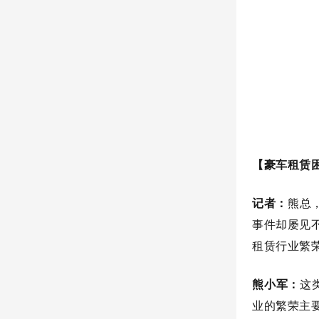
【豪车租赁
记者：
熊总
事件却屡见
租赁行业繁
熊小军：
这
业的繁荣主