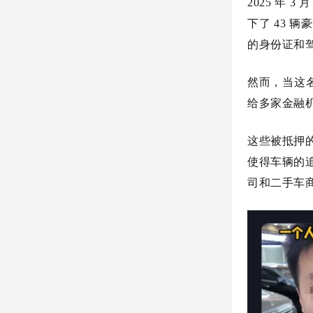
2025 年
下了 43 
的身份证和
然而，当这
给多家金融机
这些被抵押
使得车辆的
司和二手车