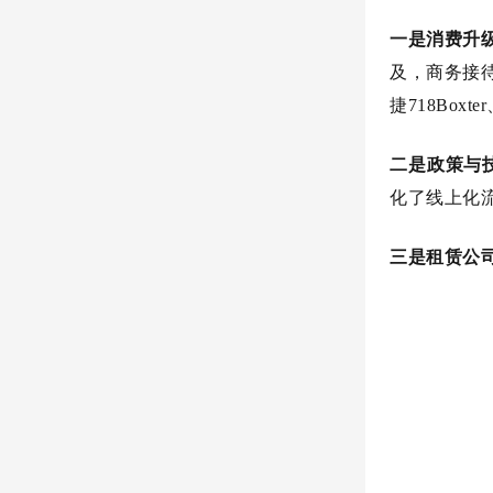
一是消费升
及，商务接
捷718Box
二是政策与
化了线上化
三是租赁公