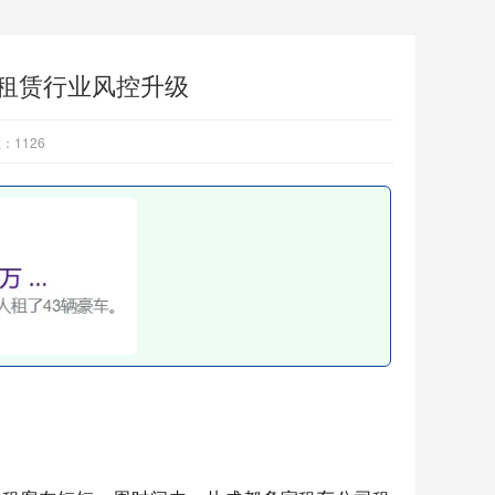
谈租赁行业风控升级
数：
1126