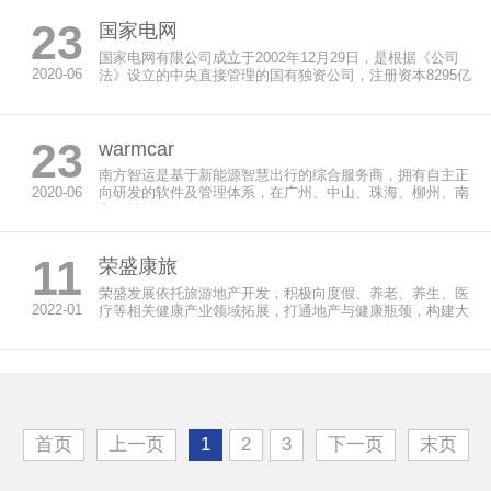
23
国家电网
国家电网有限公司成立于2002年12月29日，是根据《公司
2020-06
法》设立的中央直接管理的国有独资公司，注册资本8295亿
元，以...
23
warmcar
南方智运是基于新能源智慧出行的综合服务商，拥有自主正
2020-06
向研发的软件及管理体系，在广州、中山、珠海、柳州、南
宁、桂林设有全资...
11
荣盛康旅
荣盛发展依托旅游地产开发，积极向度假、养老、养生、医
2022-01
疗等相关健康产业领域拓展，打通地产与健康瓶颈，构建大
健康战略新格局。...
首页
上一页
1
2
3
下一页
末页